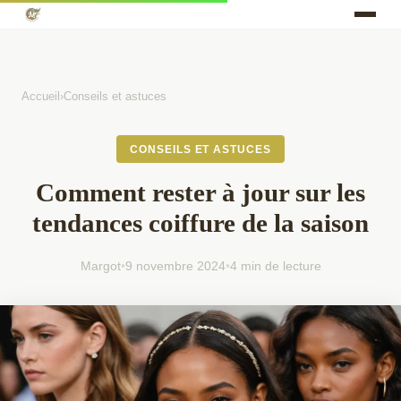
Accueil
›
Conseils et astuces
CONSEILS ET ASTUCES
Comment rester à jour sur les
tendances coiffure de la saison
Margot
•
9 novembre 2024
•
4 min de lecture