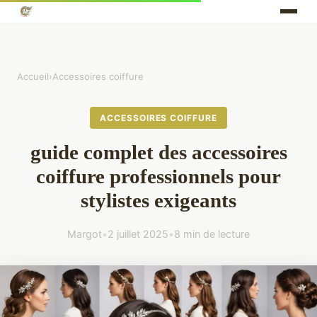
Accueil
›
Accessoires coiffure
ACCESSOIRES COIFFURE
guide complet des accessoires
coiffure professionnels pour
stylistes exigeants
Margot
•
2 juillet 2025
•
8 min de lecture